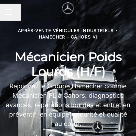
Partager la page
MENU CARRIÈRE
APRÈS-VENTE VÉHICULES INDUSTRIELS
·
HAMECHER - CAHORS VI
Mécanicien Poids
Lourds (H/F)
Rejoignez le Groupe Hamecher comme
Mécanicien PL à Cahors: diagnostics
avancés, réparations lourdes et entretien
préventif, en équipe, sécurité et qualité
au cœur.